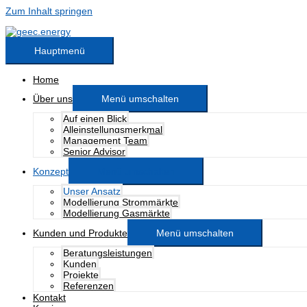
Zum Inhalt springen
Hauptmenü
Home
Über uns
Menü umschalten
Auf einen Blick
Alleinstellungsmerkmal
Management Team
Senior Advisor
Konzept
Menü umschalten
Unser Ansatz
Modellierung Strommärkte
Modellierung Gasmärkte
Kunden und Produkte
Menü umschalten
Beratungsleistungen
Kunden
Projekte
Referenzen
Kontakt